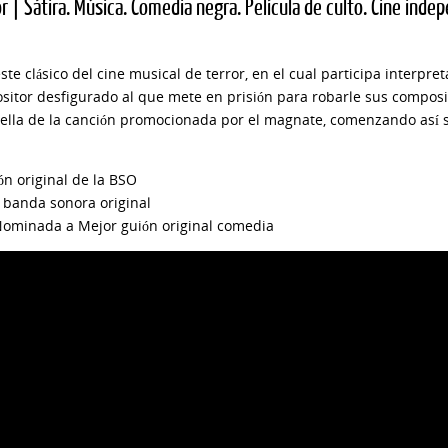
or | Sátira. Música. Comedia negra. Película de culto. Cine inde
este clásico del cine musical de terror, en el cual participa inter
itor desfigurado al que mete en prisión para robarle sus composic
ella de la canción promocionada por el magnate, comenzando así 
n original de la BSO
 banda sonora original
 Nominada a Mejor guión original comedia