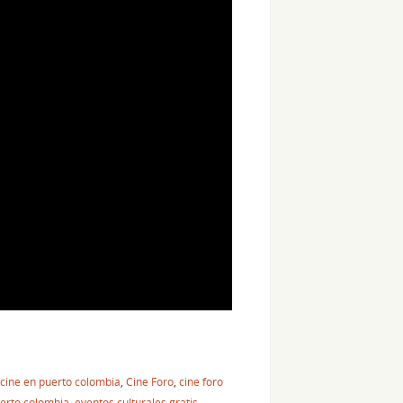
cine en puerto colombia
,
Cine Foro
,
cine foro
uerto colombia
,
eventos culturales gratis
,