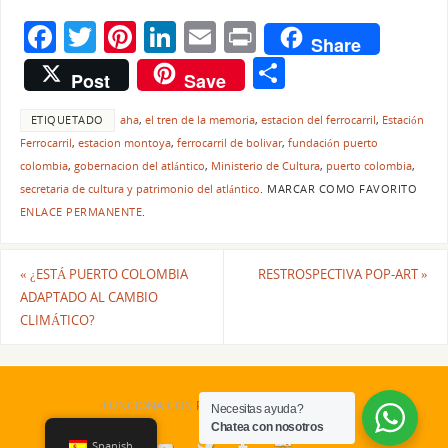
F
T
Pi
Li
E
Pr
Share
a
w
nt
n
m
in
C
Post
Save
c
itt
er
k
ai
t
o
e
er
e
e
l
ETIQUETADO
aha
,
el tren de la memoria
,
estacion del ferrocarril
,
Estación
m
Ferrocarril
,
estacion montoya
,
ferrocarril de bolivar
,
fundación puerto
b
st
dI
p
colombia
,
gobernacion del atlántico
,
Ministerio de Cultura
,
puerto colombia
,
o
n
ar
secretaria de cultura y patrimonio del atlántico
.
MARCAR COMO FAVORITO
ENLACE PERMANENTE
.
o
tir
k
«
¿ESTÁ PUERTO COLOMBIA
RESTROSPECTIVA POP-ART
»
ADAPTADO AL CAMBIO
CLIMÁTICO?
FUNCIONA CON
PARABOLA
&
WORDPRESS.
Necesitas ayuda?
Chatea con nosotros
Spanish