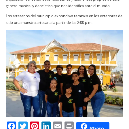
género musical y dancístico que nos identifica ante el mundo.
Los artesanos del municipio expondrán también en los exteriores del
sitio una muestra artesanal a partir de las 2:00 p.m.
F
T
Pi
Li
E
Pr
Share