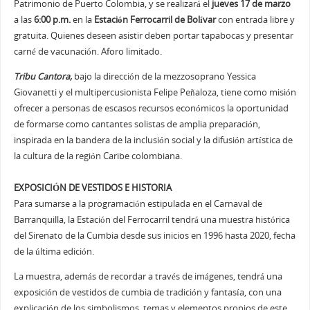
Patrimonio de Puerto Colombia, y se realizará el
jueves 17 de marzo
a las
6:00 p.m.
en la
Estación Ferrocarril de Bolívar
con entrada libre y
gratuita. Quienes deseen asistir deben portar tapabocas y presentar
carné de vacunación. Aforo limitado.
Tribu Cantora,
bajo la dirección de la mezzosoprano Yessica
Giovanetti y el multipercusionista Felipe Peñaloza, tiene como misión
ofrecer a personas de escasos recursos económicos la oportunidad
de formarse como cantantes solistas de amplia preparación,
inspirada en la bandera de la inclusión social y la difusión artística de
la cultura de la región Caribe colombiana.
EXPOSICIÓN DE VESTIDOS E HISTORIA
Para sumarse a la programación estipulada en el Carnaval de
Barranquilla, la Estación del Ferrocarril tendrá una muestra histórica
del Sirenato de la Cumbia desde sus inicios en 1996 hasta 2020, fecha
de la última edición.
La muestra, además de recordar a través de imágenes, tendrá una
exposición de vestidos de cumbia de tradición y fantasía, con una
explicación de los simbolismos, temas y elementos propios de este