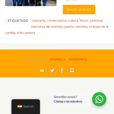
SEGUIR LEYENDO
concierto
,
conversatorio
,
cultura
,
folclor
,
juventud
,
ETIQUETADO
memorias del sirenato
,
puerto colombia
,
sirenato de la
cumbia
,
tribu cantora
FUNCIONA CON
PARABOLA
&
WORDPRESS.
Necesitas ayuda?
Chatea con nosotros
Spanish