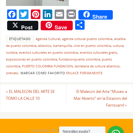
F
T
Pi
Li
E
Pr
Share
a
w
nt
n
m
in
C
Post
Save
c
itt
er
k
ai
t
o
e
er
e
e
l
ETIQUETADO
Agenda Cultural
,
agenda cultural puerto colombia
,
alcaldia
m
de puerto colombia
,
atlantico
,
barranquilla
,
cine en puerto colombia
,
cultura
,
b
st
dI
p
cumbia
,
eventos culturales en puerto colombia
,
eventos culturales gratis
,
o
n
ar
exposiciones en puerto colombia
,
fundacionpuerto colombia
,
puerto
colombia
,
PUERTO COLOMBIA FUNDACION
,
secretaria de cultura atlantico
,
o
tir
sirenato
.
MARCAR COMO FAVORITO
ENLACE PERMANENTE
.
k
«
EL MALECÓN DEL ARTE SE
El Malecón del Arte “Museo a
TOMÓ LA CALLE 10
Mar Abierto” en la Estación del
Ferrocarril
»
FUNCIONA CON
PARABOLA
&
WORDPRESS.
Necesitas ayuda?