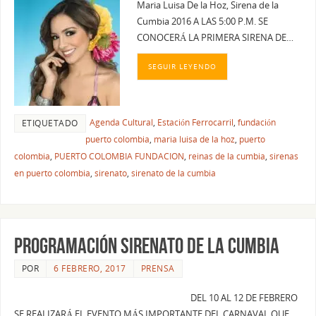
Maria Luisa De la Hoz, Sirena de la
Cumbia 2016 A LAS 5:00 P.M. SE
CONOCERÁ LA PRIMERA SIRENA DE…
SEGUIR LEYENDO
Agenda Cultural
,
Estación Ferrocarril
,
fundación
ETIQUETADO
puerto colombia
,
maria luisa de la hoz
,
puerto
colombia
,
PUERTO COLOMBIA FUNDACION
,
reinas de la cumbia
,
sirenas
en puerto colombia
,
sirenato
,
sirenato de la cumbia
PROGRAMACIÓN SIRENATO DE LA CUMBIA
POR
6 FEBRERO, 2017
PRENSA
DEL 10 AL 12 DE FEBRERO
SE REALIZARÁ EL EVENTO MÁS IMPORTANTE DEL CARNAVAL QUE