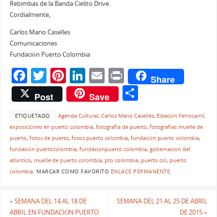
Rebimbas de la Banda Cielito Drive.
Cordialmente,
Carlos Mario Caselles
Comunicaciones
Fundación Puerto Colombia
F
T
Pi
Li
E
Pr
Share
a
w
nt
n
m
in
C
Post
Save
c
itt
er
k
ai
t
o
e
er
e
e
l
ETIQUETADO
Agenda Cultural
,
Carlos Mario Caselles
,
Estación Ferrocarril
,
m
exposiciones en puerto colombia
,
fotografía de puerto
,
fotografias muelle de
b
st
dI
p
puerto
,
fotos de puerto
,
fotos puerto colombia
,
fundación puerto colombia
,
o
n
ar
fundación puertocolombia
,
fundacionpuerto colombia
,
gobernacion del
atlántico
,
muelle de puerto colombia
,
pto colombia
,
puerto col
,
puerto
o
tir
colombia
.
MARCAR COMO FAVORITO
ENLACE PERMANENTE
.
k
«
SEMANA DEL 14 AL 18 DE
SEMANA DEL 21 AL 25 DE ABRIL
ABRIL EN FUNDACIÓN PUERTO
DE 2015
»