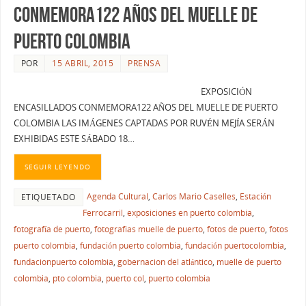
CONMEMORA122 AÑOS DEL MUELLE DE
PUERTO COLOMBIA
POR
15 ABRIL, 2015
PRENSA
EXPOSICIÓN
ENCASILLADOS CONMEMORA122 AÑOS DEL MUELLE DE PUERTO
COLOMBIA LAS IMÁGENES CAPTADAS POR RUVÉN MEJÍA SERÁN
EXHIBIDAS ESTE SÁBADO 18…
SEGUIR LEYENDO
Agenda Cultural
,
Carlos Mario Caselles
,
Estación
ETIQUETADO
Ferrocarril
,
exposiciones en puerto colombia
,
fotografía de puerto
,
fotografias muelle de puerto
,
fotos de puerto
,
fotos
puerto colombia
,
fundación puerto colombia
,
fundación puertocolombia
,
fundacionpuerto colombia
,
gobernacion del atlántico
,
muelle de puerto
colombia
,
pto colombia
,
puerto col
,
puerto colombia