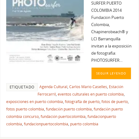
SURFER PUERTO
COLOMBIA 2014
Fundación Puerto
Colombia,
Chapinerobeach® y
LCI Barranquilla
invitan a la exposición
de fotografía:
PHOTOSURFER…
SEGUIR LEYENDO
Agenda Cultural
,
Carlos Mario Caselles
,
Estación
ETIQUETADO
Ferrocarril
,
eventos culturales en puerto colombia
,
exposiciones en puerto colombia
,
fotografía de puerto
,
fotos de puerto
,
fotos puerto colombia
,
fundación puerto colombia
,
fundación puerto
colombia concurso
,
fundación puertocolombia
,
fundacionpuerto
colombia
,
fundacionpuertocolombia
,
puerto colombia