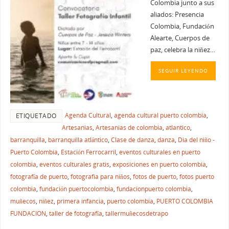
Colombia junto a sus
aliados: Presencia
Colombia, Fundación
Alearte, Cuerpos de
paz, celebra la niñez…
SEGUIR LEYENDO
Agenda Cultural
,
agenda cultural puerto colombia
,
ETIQUETADO
Artesanias
,
Artesanias de colombia
,
atlantico
,
barranquilla
,
barranquilla atlántico
,
Clase de danza
,
danza
,
Dia del niño -
Puerto Colombia
,
Estación Ferrocarril
,
eventos culturales en puerto
colombia
,
eventos culturales gratis
,
exposiciones en puerto colombia
,
fotografía de puerto
,
fotografia para niños
,
fotos de puerto
,
fotos puerto
colombia
,
fundación puertocolombia
,
fundacionpuerto colombia
,
muñecos
,
niñez
,
primera infancia
,
puerto colombia
,
PUERTO COLOMBIA
FUNDACION
,
taller de fotografía
,
tallermuñecosdetrapo