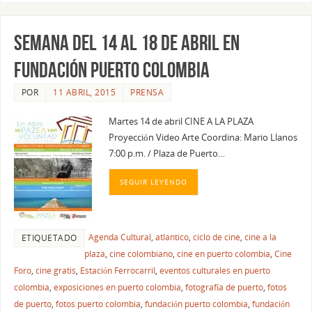
SEMANA DEL 14 AL 18 DE ABRIL EN
FUNDACIÓN PUERTO COLOMBIA
POR
11 ABRIL, 2015
PRENSA
Martes 14 de abril CINE A LA PLAZA
Proyección Video Arte Coordina: Mario Llanos
7:00 p.m. / Plaza de Puerto…
SEGUIR LEYENDO
Agenda Cultural
,
atlantico
,
ciclo de cine
,
cine a la
ETIQUETADO
plaza
,
cine colombiano
,
cine en puerto colombia
,
Cine
Foro
,
cine gratis
,
Estación Ferrocarril
,
eventos culturales en puerto
colombia
,
exposiciones en puerto colombia
,
fotografía de puerto
,
fotos
de puerto
,
fotos puerto colombia
,
fundación puerto colombia
,
fundación