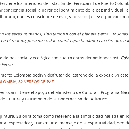
erviene los interiores de Estación del Ferrocarril de Puerto Colom
r conciencia social, a partir del sentimiento de la paz individual, l
brado, que es consciente de esto, y no se deja llevar por extremo
con los seres humanos, sino también con el planeta tierra… Muchas 
y en el mundo, pero no se dan cuenta que la mínima acción que h
je de paz social y ecológica con cuatro obras denominadas así:
Colo
 Ferno.
 Puerto Colombia podrán disfrutar del estreno de la exposición este 
OLOMBIA, 82 VERSOS DE PAZ
Ferrocarril tiene el apoyo del Ministerio de Cultura – Programa Nac
 de Cultura y Patrimonio de la Gobernación del Atlántico.
 pintura. Su obra toma como referencia la simplicidad hallada en lo
rar al espectador y transmitir el mensaje de la espiritualidad, debido