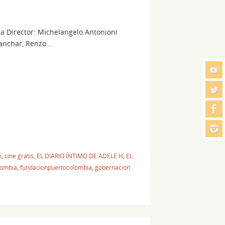
lia Director: Michelangelo Antonioni
Blanchar, Renzo…
n
,
cine gratis
,
EL DIARIO ÍNTIMO DE ADELE H
,
EL
lombia
,
fundacionpuertocolombia
,
gobernacion