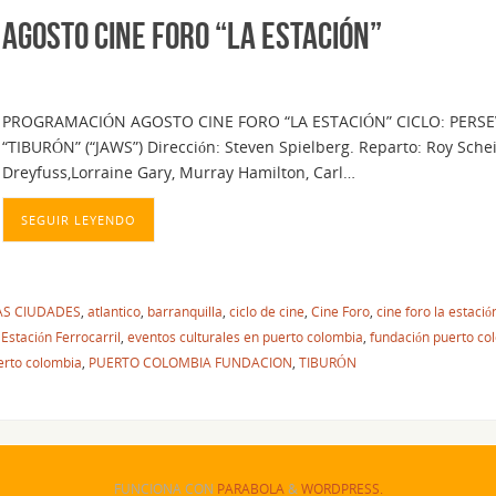
 AGOSTO CINE FORO “LA ESTACIÓN”
PROGRAMACIÓN AGOSTO CINE FORO “LA ESTACIÓN” CICLO: PERS
“TIBURÓN” (“JAWS”) Dirección: Steven Spielberg. Reparto: Roy Sche
Dreyfuss,Lorraine Gary, Murray Hamilton, Carl…
SEGUIR LEYENDO
LAS CIUDADES
,
atlantico
,
barranquilla
,
ciclo de cine
,
Cine Foro
,
cine foro la estació
,
Estación Ferrocarril
,
eventos culturales en puerto colombia
,
fundación puerto co
erto colombia
,
PUERTO COLOMBIA FUNDACION
,
TIBURÓN
FUNCIONA CON
PARABOLA
&
WORDPRESS.