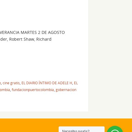
EVERANCIA MARTES 2 DE AGOSTO
ider, Robert Shaw, Richard
n
,
cine gratis
,
EL DIARIO ÍNTIMO DE ADELE H
,
EL
lombia
,
fundacionpuertocolombia
,
gobernacion
Necesitas ayuda?