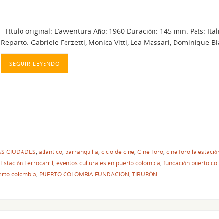
Título original: L’avventura Año: 1960 Duración: 145 min. País: Ita
Reparto: Gabriele Ferzetti, Monica Vitti, Lea Massari, Dominique 
SEGUIR LEYENDO
LAS CIUDADES
,
atlantico
,
barranquilla
,
ciclo de cine
,
Cine Foro
,
cine foro la estació
,
Estación Ferrocarril
,
eventos culturales en puerto colombia
,
fundación puerto co
erto colombia
,
PUERTO COLOMBIA FUNDACION
,
TIBURÓN