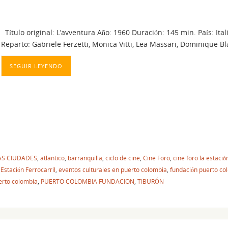
Título original: L’avventura Año: 1960 Duración: 145 min. País: Ita
Reparto: Gabriele Ferzetti, Monica Vitti, Lea Massari, Dominique 
SEGUIR LEYENDO
LAS CIUDADES
,
atlantico
,
barranquilla
,
ciclo de cine
,
Cine Foro
,
cine foro la estació
,
Estación Ferrocarril
,
eventos culturales en puerto colombia
,
fundación puerto co
erto colombia
,
PUERTO COLOMBIA FUNDACION
,
TIBURÓN