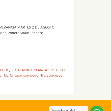
EVERANCIA MARTES 2 DE AGOSTO
ider, Robert Shaw, Richard
n
,
cine gratis
,
EL DIARIO ÍNTIMO DE ADELE H
,
EL
lombia
,
fundacionpuertocolombia
,
gobernacion
Necesitas ayuda?