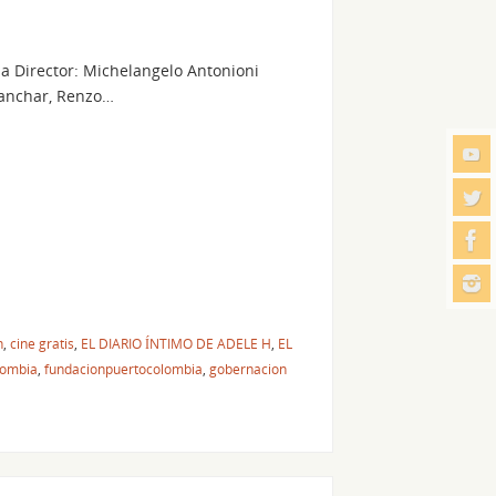
lia Director: Michelangelo Antonioni
Blanchar, Renzo…
n
,
cine gratis
,
EL DIARIO ÍNTIMO DE ADELE H
,
EL
lombia
,
fundacionpuertocolombia
,
gobernacion