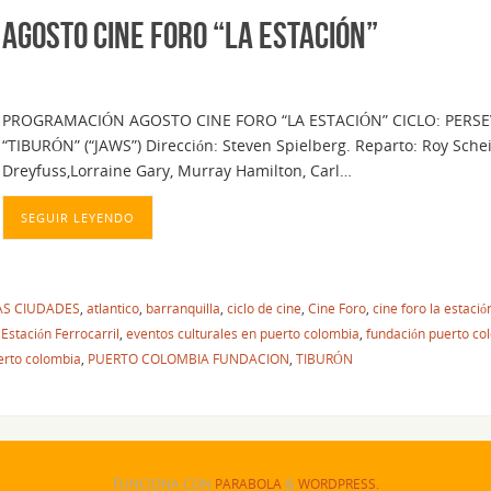
 AGOSTO CINE FORO “LA ESTACIÓN”
PROGRAMACIÓN AGOSTO CINE FORO “LA ESTACIÓN” CICLO: PERS
“TIBURÓN” (“JAWS”) Dirección: Steven Spielberg. Reparto: Roy Sche
Dreyfuss,Lorraine Gary, Murray Hamilton, Carl…
SEGUIR LEYENDO
LAS CIUDADES
,
atlantico
,
barranquilla
,
ciclo de cine
,
Cine Foro
,
cine foro la estació
,
Estación Ferrocarril
,
eventos culturales en puerto colombia
,
fundación puerto co
erto colombia
,
PUERTO COLOMBIA FUNDACION
,
TIBURÓN
FUNCIONA CON
PARABOLA
&
WORDPRESS.