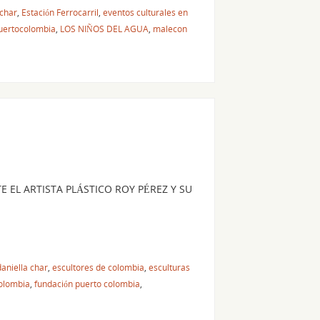
 char
,
Estación Ferrocarril
,
eventos culturales en
uertocolombia
,
LOS NIÑOS DEL AGUA
,
malecon
 EL ARTISTA PLÁSTICO ROY PÉREZ Y SU
daniella char
,
escultores de colombia
,
esculturas
colombia
,
fundación puerto colombia
,