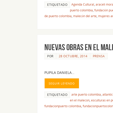
Agenda Cultural
,
araceli mor
ETIQUETADO
puerto colombia
,
fundación pu
de puerto colombia
,
malecón del arte
,
mujeres ar
NUEVAS OBRAS EN EL MAL
POR
28 OCTUBRE, 2014
PRENSA
PUPILA DANIELA…
SEGUIR LEYENDO
arte puerto colombia
,
atlanti
ETIQUETADO
en el malecon
,
esculturas en 
fundacionpuerto colombia
,
fundacionpuertocolo