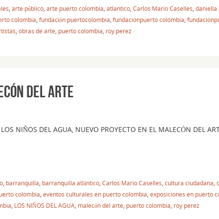
ales
,
arte público
,
arte puerto colombia
,
atlantico
,
Carlos Mario Caselles
,
daniella
erto colombia
,
fundación puertocolombia
,
fundacionpuerto colombia
,
fundacionp
tistas
,
obras de arte
,
puerto colombia
,
roy perez
ECÓN DEL ARTE
LOS NIÑOS DEL AGUA, NUEVO PROYECTO EN EL MALECÓN DEL ARTE
co
,
barranquilla
,
barranquilla atlántico
,
Carlos Mario Caselles
,
cultura ciudadana
,
puerto colombia
,
eventos culturales en puerto colombia
,
exposiciones en puerto 
mbia
,
LOS NIÑOS DEL AGUA
,
malecón del arte
,
puerto colombia
,
roy perez