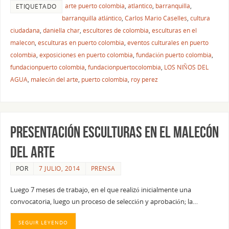
arte puerto colombia
,
atlantico
,
barranquilla
,
ETIQUETADO
barranquilla atlántico
,
Carlos Mario Caselles
,
cultura
ciudadana
,
daniella char
,
escultores de colombia
,
esculturas en el
malecon
,
esculturas en puerto colombia
,
eventos culturales en puerto
colombia
,
exposiciones en puerto colombia
,
fundación puerto colombia
,
fundacionpuerto colombia
,
fundacionpuertocolombia
,
LOS NIÑOS DEL
AGUA
,
malecón del arte
,
puerto colombia
,
roy perez
PRESENTACIÓN ESCULTURAS EN EL MALECÓN
DEL ARTE
POR
7 JULIO, 2014
PRENSA
Luego 7 meses de trabajo, en el que realizó inicialmente una
convocatoria, luego un proceso de selección y aprobación; la…
SEGUIR LEYENDO