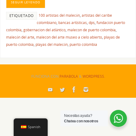
SEGUIR LEYENDO
100 artistas del malecón
,
artistas del caribe
ETIQUETADO
colombiano
,
bancas artísticas
,
dps
,
fundación puerto
colombia
,
gobernacion del atlántico
,
malecon de puerto colombia
,
malecón del arte
,
malecon del arte museo a cielo abierto
,
playas de
puerto colombia
,
playas del malecón
,
puerto colombia
FUNCIONA CON
PARABOLA
&
WORDPRESS.
Necesitas ayuda?
Chatea con nosotros
Spanish