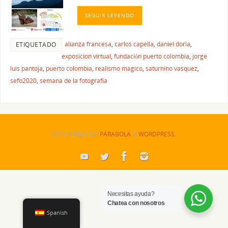
SEGUIR LEYENDO
alianza francesa
,
carlos capella
,
daniel doria
,
ETIQUETADO
exposicion virtual
,
fundación puerto colombia
,
jorge
luis pantoja
,
puerto colombia
,
realismo magico
,
saturnino vasquez
,
sefo2020
,
semana de la fotografía
FUNCIONA CON
PARABOLA
&
WORDPRESS.
Necesitas ayuda?
Chatea con nosotros
Spanish