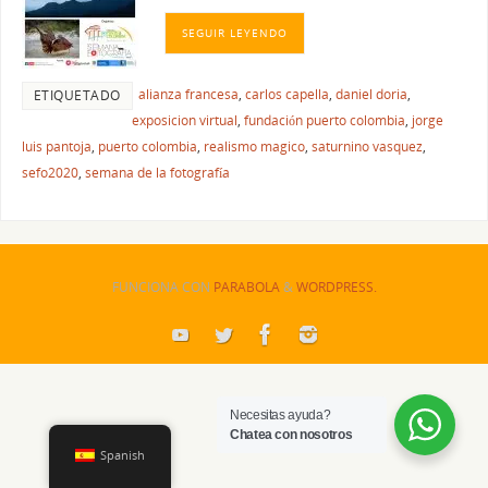
SEGUIR LEYENDO
alianza francesa
,
carlos capella
,
daniel doria
,
ETIQUETADO
exposicion virtual
,
fundación puerto colombia
,
jorge
luis pantoja
,
puerto colombia
,
realismo magico
,
saturnino vasquez
,
sefo2020
,
semana de la fotografía
FUNCIONA CON
PARABOLA
&
WORDPRESS.
Necesitas ayuda?
Chatea con nosotros
Spanish