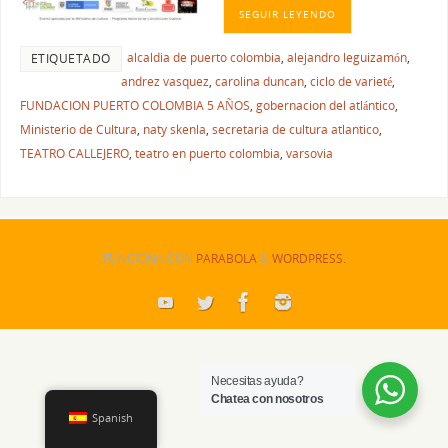
SEGUIR LEYENDO
alcaldia de puerto colombia
,
alejandro leguizamón
,
ETIQUETADO
andrez vasquez
,
carolina duncan
,
ciclo de varieté
,
FUNDACION PUERTO COLOMBIA 5 AÑOS
,
gobernacion del atlántico
,
Ministerio de Cultura
,
naty skenla
,
secretaria de cultura atlantico
,
TEATRO CALLEJERO
,
teatro en puerto colombia
,
varsovia
FUNCIONA CON
PARABOLA
&
WORDPRESS.
Necesitas ayuda?
Chatea con nosotros
Spanish