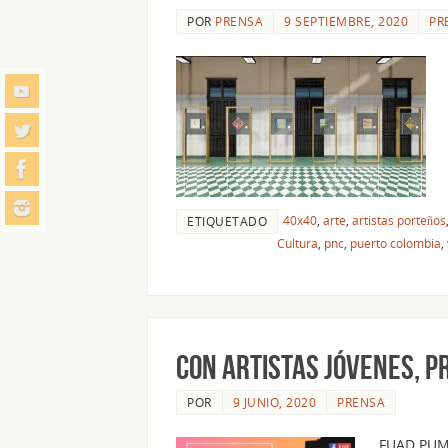
POR
PRENSA
9 SEPTIEMBRE, 2020
PR
40x40
,
arte
,
artistas porteños
ETIQUETADO
Cultura
,
pnc
,
puerto colombia
,
CON ARTISTAS JÓVENES, P
POR
9 JUNIO, 2020
PRENSA
FUAD PUM