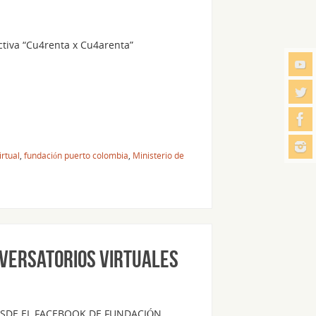
ctiva “Cu4renta x Cu4arenta”
irtual
,
fundación puerto colombia
,
Ministerio de
NVERSATORIOS VIRTUALES
ESDE EL FACEBOOK DE FUNDACIÓN