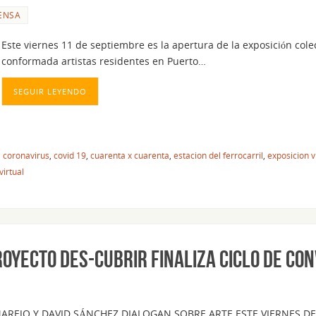
ENSA
Este viernes 11 de septiembre es la apertura de la exposición cole
conformada artistas residentes en Puerto…
SEGUIR LEYENDO
,
coronavirus
,
covid 19
,
cuarenta x cuarenta
,
estacion del ferrocarril
,
exposicion v
virtual
ROYECTO DES-CUBRIR FINALIZA CICLO DE CO
AREJO Y DAVID SÁNCHEZ DIALOGAN SOBRE ARTE ESTE VIERNES D