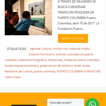
A TRAVÉS DE IMÁGENES SE
BUSCA CONSERVAR
TRADICIÓN PESQUERA DE
PUERTO COLOMBIA Puerto
Colombia, abril 10 de 2017. La
Fundación Puerto…
SEGUIR LEYENDO
Agenda Cultural
,
cristian rios
,
eduardo trujillo
,
ETIQUETADO
Estación Ferrocarril
,
eventos culturales en puerto
colombia
,
exposición fotográfica
,
fototertulia
,
fundación puerto colombia
,
fundacionpuertocolombia
,
gobernacion del atlántico
,
lente caribe
,
Ministerio de Cultura
,
puerto colombia
,
PUERTO COLOMBIA FUNDACION
,
ruben mejia
FUNCIONA CON
PARABOLA
&
WORDPRESS.
Necesitas ayuda?