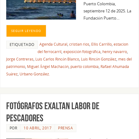
Puerto Colombia,
septiembre 12 de 2025. La
Fundación Puerto…
SEGUIR LEYENDO
Agenda Cultural
,
cristian rios
,
Ellis Carrillo
,
estacion
ETIQUETADO
del ferrocarril
,
exposición fotográfica
,
henry navarro
,
Jorge Contreras
,
Luis Carlos Rincón Blanco
,
Luis Rincón González
,
mes del
patrimonio
,
Miguel Ángel Machacón
,
puerto colombia
,
Rafael Ahumada
Suárez
,
Urbano González.
FOTÓGRAFOS EXALTAN LABOR DE
PESCADORES
POR
10 ABRIL, 2017
PRENSA