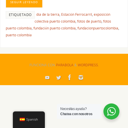
SEGUIR LEYENDO
dia de la tierra
,
Estación Ferrocarril
,
exposición
ETIQUETADO
colectiva puerto colombia
,
fotos de puerto
,
fotos
puerto colombia
,
fundación puerto colombia
,
fundacionpuertocolombia
,
puerto colombia
FUNCIONA CON
PARABOLA
&
WORDPRESS.
Necesitas ayuda?
Chatea con nosotros
Spanish