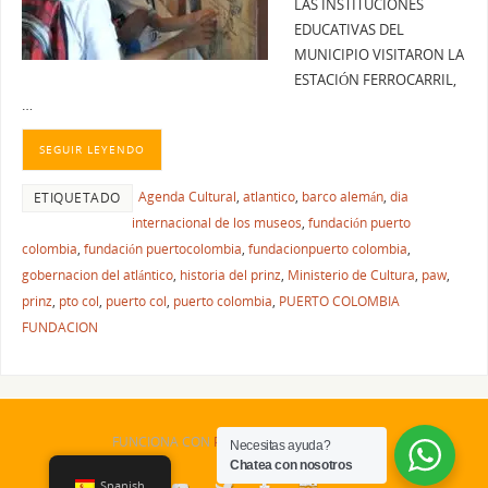
LAS INSTITUCIONES
EDUCATIVAS DEL
MUNICIPIO VISITARON LA
ESTACIÓN FERROCARRIL,
…
SEGUIR LEYENDO
Agenda Cultural
,
atlantico
,
barco alemán
,
dia
ETIQUETADO
internacional de los museos
,
fundación puerto
colombia
,
fundación puertocolombia
,
fundacionpuerto colombia
,
gobernacion del atlántico
,
historia del prinz
,
Ministerio de Cultura
,
paw
,
prinz
,
pto col
,
puerto col
,
puerto colombia
,
PUERTO COLOMBIA
FUNDACION
FUNCIONA CON
PARABOLA
&
WORDPRESS.
Necesitas ayuda?
Chatea con nosotros
Spanish