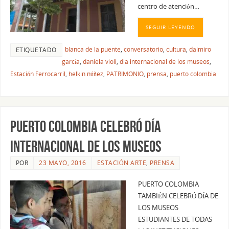
centro de atención…
SEGUIR LEYENDO
blanca de la puente
,
conversatorio
,
cultura
,
dalmiro
ETIQUETADO
garcía
,
daniela violi
,
dia internacional de los museos
,
Estación Ferrocarril
,
helkin núñez
,
PATRIMONIO
,
prensa
,
puerto colombia
PUERTO COLOMBIA CELEBRÓ DÍA
INTERNACIONAL DE LOS MUSEOS
POR
23 MAYO, 2016
ESTACIÓN ARTE
,
PRENSA
PUERTO COLOMBIA
TAMBIÉN CELEBRÓ DÍA DE
LOS MUSEOS
ESTUDIANTES DE TODAS