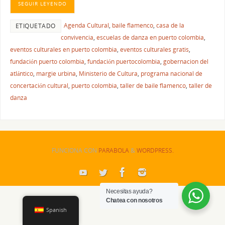
SEGUIR LEYENDO
Agenda Cultural
,
baile flamenco
,
casa de la
ETIQUETADO
convivencia
,
escuelas de danza en puerto colombia
,
eventos culturales en puerto colombia
,
eventos culturales gratis
,
fundación puerto colombia
,
fundación puertocolombia
,
gobernacion del
atlántico
,
margie urbina
,
Ministerio de Cultura
,
programa nacional de
concertación cultural
,
puerto colombia
,
taller de baile flamenco
,
taller de
danza
FUNCIONA CON
PARABOLA
&
WORDPRESS.
Necesitas ayuda?
Chatea con nosotros
Spanish