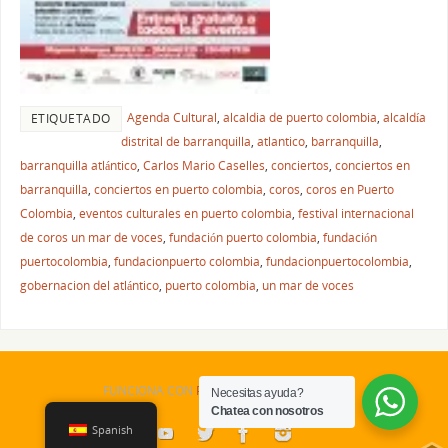
Agenda Cultural
,
alcaldia de puerto colombia
,
alcaldía
ETIQUETADO
distrital de barranquilla
,
atlantico
,
barranquilla
,
barranquilla atlántico
,
Carlos Mario Caselles
,
conciertos
,
conciertos en
barranquilla
,
conciertos en puerto colombia
,
coros
,
coros en Puerto
Colombia
,
eventos culturales en puerto colombia
,
festival internacional
de coros un mar de voces
,
fundación puerto colombia
,
fundación
puertocolombia
,
fundacionpuerto colombia
,
fundacionpuertocolombia
,
gobernacion del atlántico
,
puerto colombia
,
un mar de voces
FUNCIONA CON
PARABOLA
&
WORDPRESS.
Necesitas ayuda?
Chatea con nosotros
Spanish