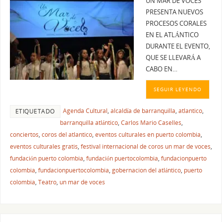
UN MAR DE VOCES
PRESENTA NUEVOS
PROCESOS CORALES
EN EL ATLÁNTICO
DURANTE EL EVENTO,
QUE SE LLEVARÁ A
CABO EN…
SEGUIR LEYENDO
Agenda Cultural
,
alcaldía de barranquilla
,
atlantico
,
ETIQUETADO
barranquilla atlántico
,
Carlos Mario Caselles
,
conciertos
,
coros del atlantico
,
eventos culturales en puerto colombia
,
eventos culturales gratis
,
festival internacional de coros un mar de voces
,
fundación puerto colombia
,
fundación puertocolombia
,
fundacionpuerto
colombia
,
fundacionpuertocolombia
,
gobernacion del atlántico
,
puerto
colombia
,
Teatro
,
un mar de voces