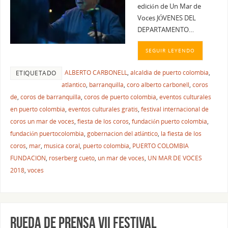
edición de Un Mar de
Voces JÓVENES DEL
DEPARTAMENTO…
SEGUIR LEYENDO
ALBERTO CARBONELL
,
alcaldia de puerto colombia
,
ETIQUETADO
atlantico
,
barranquilla
,
coro alberto carbonell
,
coros
de
,
coros de barranquilla
,
coros de puerto colombia
,
eventos culturales
en puerto colombia
,
eventos culturales gratis
,
festival internacional de
coros un mar de voces
,
fiesta de los coros
,
fundación puerto colombia
,
fundación puertocolombia
,
gobernacion del atlántico
,
la fiesta de los
coros
,
mar
,
musica coral
,
puerto colombia
,
PUERTO COLOMBIA
FUNDACION
,
roserberg cueto
,
un mar de voces
,
UN MAR DE VOCES
2018
,
voces
RUEDA DE PRENSA VII FESTIVAL