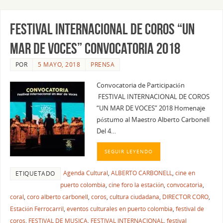
FESTIVAL INTERNACIONAL DE COROS “UN
MAR DE VOCES” CONVOCATORIA 2018
POR
5 MAYO, 2018
PRENSA
Convocatoria de Participación
FESTIVAL INTERNACIONAL DE COROS
“UN MAR DE VOCES” 2018 Homenaje
póstumo al Maestro Alberto Carbonell
Del 4…
SEGUIR LEYENDO
Agenda Cultural
,
ALBERTO CARBONELL
,
cine en
ETIQUETADO
puerto colombia
,
cine foro la estación
,
convocatoria
,
coral
,
coro alberto carbonell
,
coros
,
cultura ciudadana
,
DIRECTOR CORO
,
Estación Ferrocarril
,
eventos culturales en puerto colombia
,
festival de
coros
,
FESTIVAL DE MUSICA
,
FESTIVAL INTERNACIONAL
,
festival