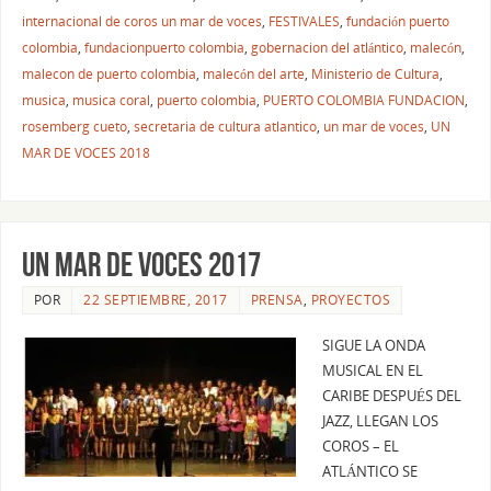
internacional de coros un mar de voces
,
FESTIVALES
,
fundación puerto
colombia
,
fundacionpuerto colombia
,
gobernacion del atlántico
,
malecón
,
malecon de puerto colombia
,
malecón del arte
,
Ministerio de Cultura
,
musica
,
musica coral
,
puerto colombia
,
PUERTO COLOMBIA FUNDACION
,
rosemberg cueto
,
secretaria de cultura atlantico
,
un mar de voces
,
UN
MAR DE VOCES 2018
UN MAR DE VOCES 2017
POR
22 SEPTIEMBRE, 2017
PRENSA
,
PROYECTOS
SIGUE LA ONDA
MUSICAL EN EL
CARIBE DESPUÉS DEL
JAZZ, LLEGAN LOS
COROS – EL
ATLÁNTICO SE