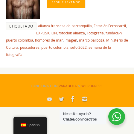
SEGUIR LEYENDO
alianza francesa de barranquilla
,
Estación Ferrocarril
,
ETIQUETADO
EXPOSICION
,
fotoclub alianza
,
Fotografia
,
fundación
puerto colombia
,
hombres de mar
,
imagen
,
marco barboza
,
Ministerio de
Cultura
,
pescadores
,
puerto colombia
,
sefo 2022
,
semana de la
fotografía
FUNCIONA CON
PARABOLA
&
WORDPRESS.
Necesitas ayuda?
Chatea con nosotros
Spanish