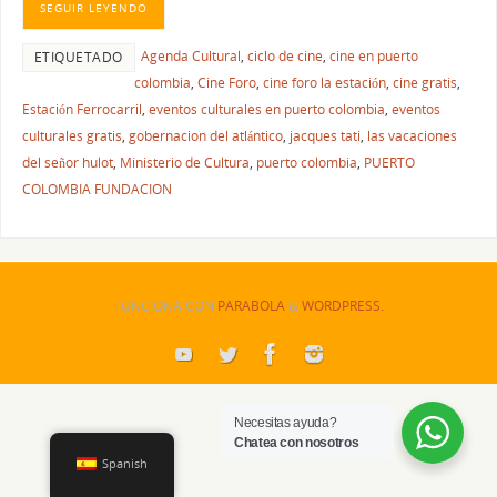
SEGUIR LEYENDO
Agenda Cultural
,
ciclo de cine
,
cine en puerto
ETIQUETADO
colombia
,
Cine Foro
,
cine foro la estación
,
cine gratis
,
Estación Ferrocarril
,
eventos culturales en puerto colombia
,
eventos
culturales gratis
,
gobernacion del atlántico
,
jacques tati
,
las vacaciones
del señor hulot
,
Ministerio de Cultura
,
puerto colombia
,
PUERTO
COLOMBIA FUNDACION
FUNCIONA CON
PARABOLA
&
WORDPRESS.
Necesitas ayuda?
Chatea con nosotros
Spanish