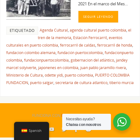
2021 En el marco del Mes…
SEGUIR LEYENDO
Agenda Cultural
,
agenda cultural puerto colombia
,
el
ETIQUETADO
tren de la memoria
,
Estación Ferrocarril
,
eventos
culturales en puerto colombia
,
ferrocarril de caldas
,
ferrocarril de honda
,
fundacion colombo alemana
,
fundación puertocolombia
,
fundacionpuerto
colombia
,
fundacionpuertocolombia
,
gobernacion del atlántico
,
jandey
marcel solyiverte
,
japonenes en colombia
,
juan pablo jaramillo rivera
,
Ministerio de Cultura
,
odette yidi
,
puerto colombia
,
PUERTO COLOMBIA
FUNDACION
,
puerto salgar
,
secretaria de cultura atlantico
,
tiberio murcia
FUNCIONA CON
PARABOLA
&
WORDPRESS.
Necesitas ayuda?
Chatea con nosotros
Spanish