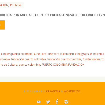
ACIÓN
,
PRENSA
DIRIGIDA POR MICHAEL CURTIZ Y PROTAGONIZADA POR ERROL FLYNN 
O
,
cine en puerto colombia
,
Cine Foro
,
cine foro la estación
,
cine gratis
,
el halcón d
colombia
,
fundación puerto colombia
,
fundación puertocolombia
,
fundacionpuerto
rio de Cultura
,
puerto colombia
,
PUERTO COLOMBIA FUNDACION
FUNCIONA CON
PARABOLA
&
WORDPRESS.