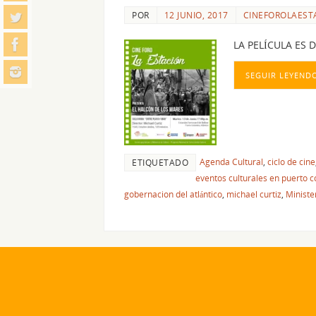
POR
12 JUNIO, 2017
CINEFOROLAEST
LA PELÍCULA ES 
SEGUIR LEYEND
Agenda Cultural
,
ciclo de cine
ETIQUETADO
eventos culturales en puerto 
gobernacion del atlántico
,
michael curtiz
,
Ministe