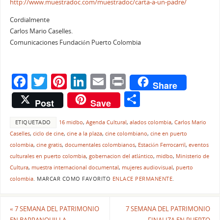
http://www.muestradoc.com/muestradoc/carta-a-un-padre/
Cordialmente
Carlos Mario Caselles.
Comunicaciones Fundación Puerto Colombia
F
T
Pi
Li
E
Pr
Share
a
w
nt
n
m
in
C
Post
Save
c
itt
er
k
ai
t
o
e
er
e
e
l
ETIQUETADO
16 midbo
,
Agenda Cultural
,
alados colombia
,
Carlos Mario
m
Caselles
,
ciclo de cine
,
cine a la plaza
,
cine colombiano
,
cine en puerto
b
st
dI
p
colombia
,
cine gratis
,
documentales colombianos
,
Estación Ferrocarril
,
eventos
o
n
ar
culturales en puerto colombia
,
gobernacion del atlántico
,
midbo
,
Ministerio de
Cultura
,
muestra internacional documental
,
mujeres audiovisual
,
puerto
o
tir
colombia
.
MARCAR COMO FAVORITO
ENLACE PERMANENTE
.
k
«
7 SEMANA DEL PATRIMONIO
7 SEMANA DEL PATRIMONIO