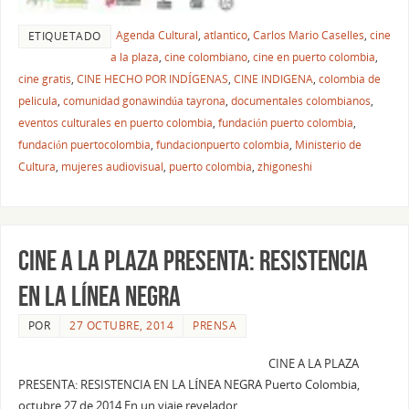
Agenda Cultural
,
atlantico
,
Carlos Mario Caselles
,
cine
ETIQUETADO
a la plaza
,
cine colombiano
,
cine en puerto colombia
,
cine gratis
,
CINE HECHO POR INDÍGENAS
,
CINE INDIGENA
,
colombia de
pelicula
,
comunidad gonawindúa tayrona
,
documentales colombianos
,
eventos culturales en puerto colombia
,
fundación puerto colombia
,
fundación puertocolombia
,
fundacionpuerto colombia
,
Ministerio de
Cultura
,
mujeres audiovisual
,
puerto colombia
,
zhigoneshi
CINE A LA PLAZA PRESENTA: RESISTENCIA
EN LA LÍNEA NEGRA
POR
27 OCTUBRE, 2014
PRENSA
CINE A LA PLAZA
PRESENTA: RESISTENCIA EN LA LÍNEA NEGRA Puerto Colombia,
octubre 27 de 2014 En un viaje revelador…