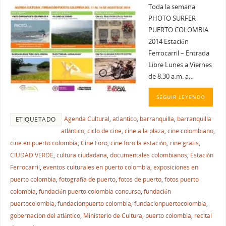
Toda la semana
PHOTO SURFER
PUERTO COLOMBIA
2014 Estación
Ferrocarril – Entrada
Libre Lunes a Viernes
de 8:30 a.m. a…
SEGUIR LEYENDO
Agenda Cultural
,
atlantico
,
barranquilla
,
barranquilla
ETIQUETADO
atlántico
,
ciclo de cine
,
cine a la plaza
,
cine colombiano
,
cine en puerto colombia
,
Cine Foro
,
cine foro la estación
,
cine gratis
,
CIUDAD VERDE
,
cultura ciudadana
,
documentales colombianos
,
Estación
Ferrocarril
,
eventos culturales en puerto colombia
,
exposiciones en
puerto colombia
,
fotografía de puerto
,
fotos de puerto
,
fotos puerto
colombia
,
fundación puerto colombia concurso
,
fundación
puertocolombia
,
fundacionpuerto colombia
,
fundacionpuertocolombia
,
gobernacion del atlántico
,
Ministerio de Cultura
,
puerto colombia
,
recital