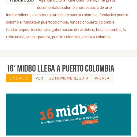
Agenda Cultural
,
cine colombiano
,
cine gratis
,
ETIQUETADO
documentales colombianos
,
espacio de arte
independiente
,
eventos culturales en puerto colombia
,
fundación puerto
colombia
,
fundación puertocolombia
,
fundacionpuerto colombia
,
fundacionpuertocolombia
,
gobernacion del atlántico
,
hotel estambul
,
la
tribu unida
,
la usurpadora
,
puerto colombia
,
vuelta a colombia
16° MIDBO LLEGA A PUERTO COLOMBIA
ENLACE
POR
22 NOVIEMBRE, 2014
PRENSA