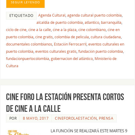
SEGUIR LEYENDO
Agenda Cultural
,
agenda cultural puerto colombia
,
ETIQUETADO
alcaldia de puerto colombia
,
atlantico
,
barranquilla
,
ciclo de cine
,
cine a la calle
,
cine a la plaza
,
cine colombiano
,
cine en
puerto colombia
,
cine gratis
,
colombia de pelicula
,
cultura ciudadana
,
documentales colombianos
,
Estación Ferrocarril
,
eventos culturales en
puerto colombia
,
eventos culturales gratis
,
fundación puerto colombia
,
fundacionpuertocolombia
,
gobernacion del atlántico
,
Ministerio de
Cultura
CINE FORO LA ESTACIÓN PRESENTA CORTOS
DE CINE A LA CALLE
POR
8 MAYO, 2017
CINEFOROLAESTACIÓN
,
PRENSA
LA FUNCIÓN SE REALIZARÁ ESTE MARTES 9