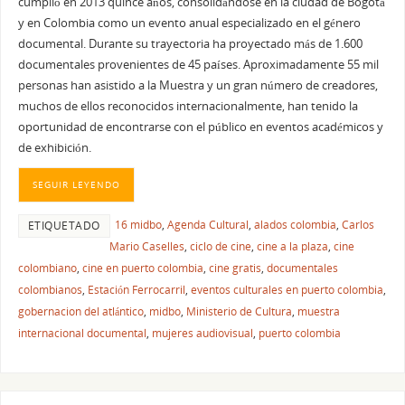
cumplió en 2013 quince años, consolidándose en la ciudad de Bogotá
y en Colombia como un evento anual especializado en el género
documental. Durante su trayectoria ha proyectado más de 1.600
documentales provenientes de 45 países. Aproximadamente 55 mil
personas han asistido a la Muestra y un gran número de creadores,
muchos de ellos reconocidos internacionalmente, han tenido la
oportunidad de encontrarse con el público en eventos académicos y
de exhibición.
SEGUIR LEYENDO
16 midbo
,
Agenda Cultural
,
alados colombia
,
Carlos
ETIQUETADO
Mario Caselles
,
ciclo de cine
,
cine a la plaza
,
cine
colombiano
,
cine en puerto colombia
,
cine gratis
,
documentales
colombianos
,
Estación Ferrocarril
,
eventos culturales en puerto colombia
,
gobernacion del atlántico
,
midbo
,
Ministerio de Cultura
,
muestra
internacional documental
,
mujeres audiovisual
,
puerto colombia