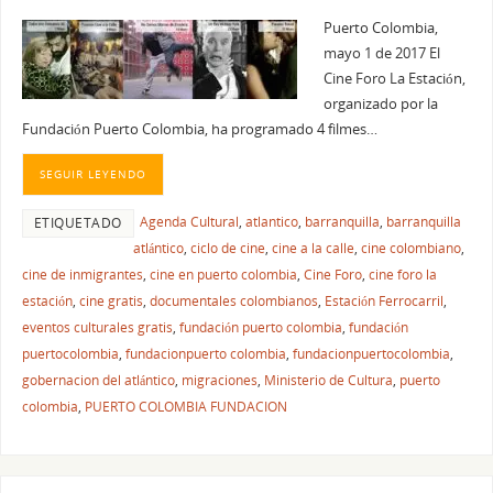
Puerto Colombia,
mayo 1 de 2017 El
Cine Foro La Estación,
organizado por la
Fundación Puerto Colombia, ha programado 4 filmes…
SEGUIR LEYENDO
Agenda Cultural
,
atlantico
,
barranquilla
,
barranquilla
ETIQUETADO
atlántico
,
ciclo de cine
,
cine a la calle
,
cine colombiano
,
cine de inmigrantes
,
cine en puerto colombia
,
Cine Foro
,
cine foro la
estación
,
cine gratis
,
documentales colombianos
,
Estación Ferrocarril
,
eventos culturales gratis
,
fundación puerto colombia
,
fundación
puertocolombia
,
fundacionpuerto colombia
,
fundacionpuertocolombia
,
gobernacion del atlántico
,
migraciones
,
Ministerio de Cultura
,
puerto
colombia
,
PUERTO COLOMBIA FUNDACION