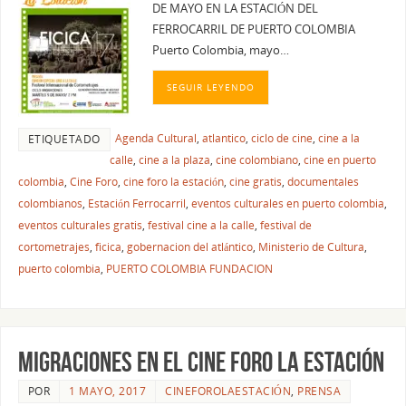
DE MAYO EN LA ESTACIÓN DEL
FERROCARRIL DE PUERTO COLOMBIA
Puerto Colombia, mayo…
SEGUIR LEYENDO
Agenda Cultural
,
atlantico
,
ciclo de cine
,
cine a la
ETIQUETADO
calle
,
cine a la plaza
,
cine colombiano
,
cine en puerto
colombia
,
Cine Foro
,
cine foro la estación
,
cine gratis
,
documentales
colombianos
,
Estación Ferrocarril
,
eventos culturales en puerto colombia
,
eventos culturales gratis
,
festival cine a la calle
,
festival de
cortometrajes
,
ficica
,
gobernacion del atlántico
,
Ministerio de Cultura
,
puerto colombia
,
PUERTO COLOMBIA FUNDACION
MIGRACIONES EN EL CINE FORO LA ESTACIÓN
POR
1 MAYO, 2017
CINEFOROLAESTACIÓN
,
PRENSA