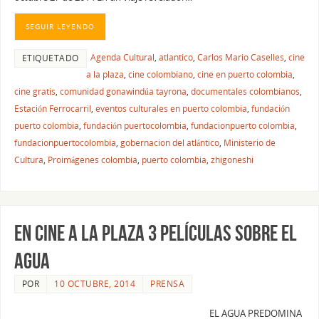
SEGUIR LEYENDO
Agenda Cultural
,
atlantico
,
Carlos Mario Caselles
,
cine
ETIQUETADO
a la plaza
,
cine colombiano
,
cine en puerto colombia
,
cine gratis
,
comunidad gonawindúa tayrona
,
documentales colombianos
,
Estación Ferrocarril
,
eventos culturales en puerto colombia
,
fundación
puerto colombia
,
fundación puertocolombia
,
fundacionpuerto colombia
,
fundacionpuertocolombia
,
gobernacion del atlántico
,
Ministerio de
Cultura
,
Proimágenes colombia
,
puerto colombia
,
zhigoneshi
EN CINE A LA PLAZA 3 PELÍCULAS SOBRE EL
AGUA
POR
10 OCTUBRE, 2014
PRENSA
EL AGUA PREDOMINA