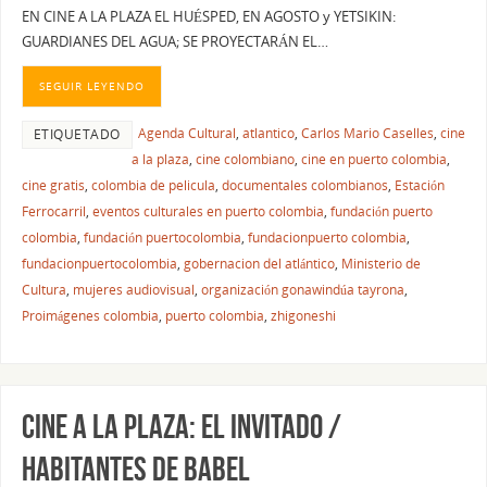
EN CINE A LA PLAZA EL HUÉSPED, EN AGOSTO y YETSIKIN:
GUARDIANES DEL AGUA; SE PROYECTARÁN EL…
SEGUIR LEYENDO
Agenda Cultural
,
atlantico
,
Carlos Mario Caselles
,
cine
ETIQUETADO
a la plaza
,
cine colombiano
,
cine en puerto colombia
,
cine gratis
,
colombia de pelicula
,
documentales colombianos
,
Estación
Ferrocarril
,
eventos culturales en puerto colombia
,
fundación puerto
colombia
,
fundación puertocolombia
,
fundacionpuerto colombia
,
fundacionpuertocolombia
,
gobernacion del atlántico
,
Ministerio de
Cultura
,
mujeres audiovisual
,
organización gonawindúa tayrona
,
Proimágenes colombia
,
puerto colombia
,
zhigoneshi
CINE A LA PLAZA: EL INVITADO /
HABITANTES DE BABEL