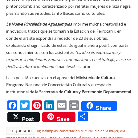
pintor colombiano, caracterizado por retratar mujeres de raza negra,
plasmando sus virtudes, tanto físicas como culturales.
La Nueva Pincelada de Aguaslimpias
imprime mucha creatividad e
innovación, trazos que se tomarán la Estación del Ferrocarril, en
donde el artista expondrá alrededor de 20 de sus obras,
explicando el significado de estas. De igual manera podrá compartir
sus conocimientos con los asistentes.
“La idea es expresarme y
expresar sentimientos y nuevas connotaciones en el trabajo, a eso se
dedica la obra actualmente”
manifestó el autor.
La exposición cuenta con el apoyo del
Ministerio de Cultura,
Programa Nacional de Concertación Cultural
y el respaldo
institucional de la
Secretaría de Cultura y Patrimonio Departamental.
F
T
Pi
Li
E
Pr
Share
a
w
nt
n
m
in
C
Post
Save
c
itt
er
k
ai
t
o
e
er
e
e
l
ETIQUETADO
aguaslimpias
,
concertacion cultural
,
dia de la mujer
,
dia
m
internacional de la mujer
,
Estación Ferrocarril
,
fundación puerto colombia
,