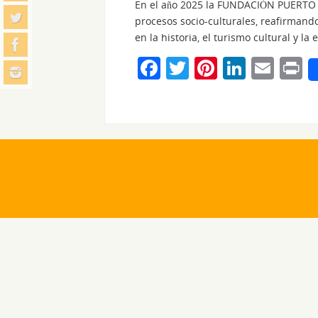
En el año 2025 la FUNDACIÓN PUERTO C
procesos socio-culturales, reafirmando
en la historia, el turismo cultural y l
F
T
Pi
Li
E
P
a
w
nt
n
m
i
c
itt
er
k
ai
t
e
er
e
e
l
b
st
dI
o
n
o
k