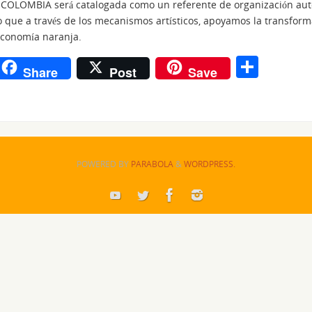
OLOMBIA será catalogada como un referente de organización auto
 que a través de los mecanismos artísticos, apoyamos la transforma
a economía naranja.
r
S
Share
Post
Save
n
h
ar
e
POWERED BY
PARABOLA
&
WORDPRESS.