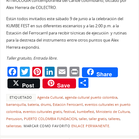
RITMOLOGIA contemporánea del Caribe colombiano, dictado por
Alex Herrera de COLECTRO.
Están todos invitados este sábado 9 de junio a la celebración del
KUMBE FEST en sus diferentes escenarios y a las 2:00 p.m. a la
Estación del Ferrocarril para recibir técnicas de ejecución y rutinas
para la destreza del instrumento entre otros puntos que Alex
Herrera expondrá.
Taller gratuito, Entrada libre.
F
T
Pi
Li
E
Pr
Share
a
w
nt
n
m
in
C
Post
Save
c
itt
er
k
ai
t
o
e
er
e
e
l
ETIQUETADO
Agenda Cultural
,
agenda cultural puerto colombia
,
m
barranquilla
,
bateria
,
drums
,
Estación Ferrocarril
,
eventos culturales en puerto
b
st
dI
p
colombia
,
eventos culturales gratis
,
festival
,
kumbefest
,
Ministerio de Cultura
,
o
n
ar
Percusion
,
PUERTO COLOMBIA FUNDACION
,
taller
,
taller gratis
,
talleres
,
talleristas
.
MARCAR COMO FAVORITO
ENLACE PERMANENTE
.
o
tir