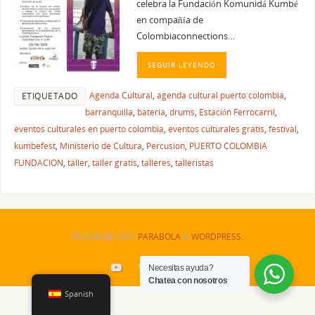
celebra la Fundación Komunidá Kumbé
en compañía de
Colombiaconnections…
SEGUIR LEYENDO
Agenda Cultural
,
agenda cultural puerto colombia
,
ETIQUETADO
barranquilla
,
bateria
,
drums
,
Estación Ferrocarril
,
eventos culturales en puerto colombia
,
eventos culturales gratis
,
festival
,
kumbefest
,
Ministerio de Cultura
,
Percusion
,
PUERTO COLOMBIA
FUNDACION
,
taller
,
taller gratis
,
talleres
,
talleristas
FUNCIONA CON
PARABOLA
&
WORDPRESS.
Necesitas ayuda?
Chatea con nosotros
Spanish