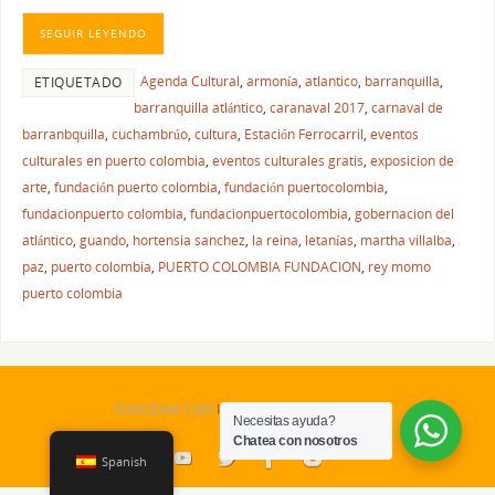
SEGUIR LEYENDO
Agenda Cultural
,
armonía
,
atlantico
,
barranquilla
,
ETIQUETADO
barranquilla atlántico
,
caranaval 2017
,
carnaval de
barranbquilla
,
cuchambrúo
,
cultura
,
Estación Ferrocarril
,
eventos
culturales en puerto colombia
,
eventos culturales gratis
,
exposicion de
arte
,
fundación puerto colombia
,
fundación puertocolombia
,
fundacionpuerto colombia
,
fundacionpuertocolombia
,
gobernacion del
atlántico
,
guando
,
hortensia sanchez
,
la reina
,
letanías
,
martha villalba
,
paz
,
puerto colombia
,
PUERTO COLOMBIA FUNDACION
,
rey momo
puerto colombia
FUNCIONA CON
PARABOLA
&
WORDPRESS.
Necesitas ayuda?
Chatea con nosotros
Spanish