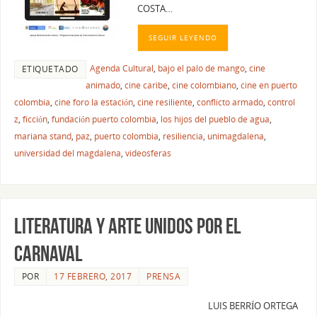
COSTA…
SEGUIR LEYENDO
Agenda Cultural
,
bajo el palo de mango
,
cine
ETIQUETADO
animado
,
cine caribe
,
cine colombiano
,
cine en puerto
colombia
,
cine foro la estación
,
cine resiliente
,
conflicto armado
,
control
z
,
ficción
,
fundación puerto colombia
,
los hijos del pueblo de agua
,
mariana stand
,
paz
,
puerto colombia
,
resiliencia
,
unimagdalena
,
universidad del magdalena
,
videosferas
LITERATURA Y ARTE UNIDOS POR EL
CARNAVAL
POR
17 FEBRERO, 2017
PRENSA
LUIS BERRÍO ORTEGA