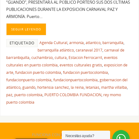
“GUANDO”, PRESENTARÁ AL PÚBLICO PORTEÑO SUS DOS ÚLTIMAS
PUBLICACIONES DURANTE LA EXPOSICIÓN CARNAVAL PAZ Y
ARMONÍA. Puerto…
SEGUIR LEYENDO
Agenda Cultural
,
armonía
,
atlantico
,
barranquilla
,
ETIQUETADO
barranquilla atlántico
,
caranaval 2017
,
carnaval de
barranbquilla
,
cuchambrúo
,
cultura
,
Estación Ferrocarril
,
eventos
culturales en puerto colombia
,
eventos culturales gratis
,
exposicion de
arte
,
fundación puerto colombia
,
fundación puertocolombia
,
fundacionpuerto colombia
,
fundacionpuertocolombia
,
gobernacion del
atlántico
,
guando
,
hortensia sanchez
,
la reina
,
letanías
,
martha villalba
,
paz
,
puerto colombia
,
PUERTO COLOMBIA FUNDACION
,
rey momo
puerto colombia
FUNCIONA CON
PARABOLA
&
WORDPRESS.
Necesitas ayuda?