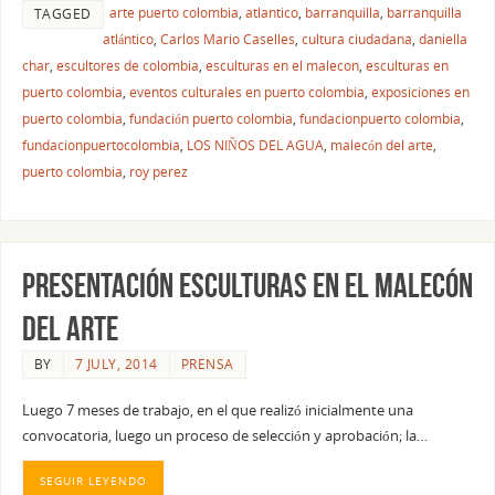
arte puerto colombia
,
atlantico
,
barranquilla
,
barranquilla
TAGGED
atlántico
,
Carlos Mario Caselles
,
cultura ciudadana
,
daniella
char
,
escultores de colombia
,
esculturas en el malecon
,
esculturas en
puerto colombia
,
eventos culturales en puerto colombia
,
exposiciones en
puerto colombia
,
fundación puerto colombia
,
fundacionpuerto colombia
,
fundacionpuertocolombia
,
LOS NIÑOS DEL AGUA
,
malecón del arte
,
puerto colombia
,
roy perez
PRESENTACIÓN ESCULTURAS EN EL MALECÓN
DEL ARTE
BY
7 JULY, 2014
PRENSA
Luego 7 meses de trabajo, en el que realizó inicialmente una
convocatoria, luego un proceso de selección y aprobación; la…
SEGUIR LEYENDO