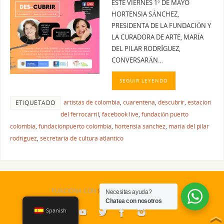
ESTE VIERNES 1° DE MAYO
HORTENSIA SÁNCHEZ,
PRESIDENTA DE LA FUNDACIÓN Y
LA CURADORA DE ARTE, MARÍA
DEL PILAR RODRÍGUEZ,
CONVERSARÁN…
SEGUIR LEYENDO
artistas de colombia
,
cuarentena
,
descubrir
,
estacion
ETIQUETADO
del ferrocarril
,
facebook live
,
fundación puerto
colombia
,
fundacionpuerto colombia
,
hortensia sanchez
,
maria del pilar
rodriguez
,
secretaria de cultura atlantico
FUNCIONA CON
PARABOLA
&
WORDPRESS.
Necesitas ayuda?
Chatea con nosotros
Spanish