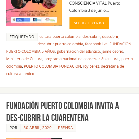
CONSCIENCIA VITAL Puerto
Colombia 3 de junio…
SEGUIR LEYENDO
cultura puerto colombia
,
des-cubrir
,
descubrir
,
ETIQUETADO
descubrir puerto colombia
,
facebook live
,
FUNDACION
PUERTO COLOMBIA 5 AÑOS
,
gobernacion del atlántico
,
jaime osorio
,
Ministerio de Cultura
,
programa nacional de concertación cultural
,
puerto
colombia
,
PUERTO COLOMBIA FUNDACION
,
roy perez
,
secretaria de
cultura atlantico
FUNDACIÓN PUERTO COLOMBIA INVITA A
DES-CUBRIR LA CUARENTENA
POR
30 ABRIL, 2020
PRENSA