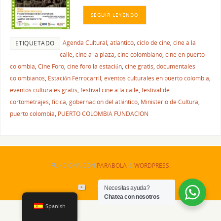
SEGUIR LEYENDO
Agenda Cultural
,
atlantico
,
ciclo de cine
,
cine a la
ETIQUETADO
calle
,
cine a la plaza
,
cine colombiano
,
cine en puerto
colombia
,
Cine Foro
,
cine foro la estación
,
cine gratis
,
documentales
colombianos
,
Estación Ferrocarril
,
eventos culturales en puerto colombia
,
eventos culturales gratis
,
festival cine a la calle
,
festival de
cortometrajes
,
ficica
,
gobernacion del atlántico
,
Ministerio de Cultura
,
puerto colombia
,
PUERTO COLOMBIA FUNDACION
FUNCIONA CON
PARABOLA
&
WORDPRESS.
Necesitas ayuda?
Chatea con nosotros
Spanish