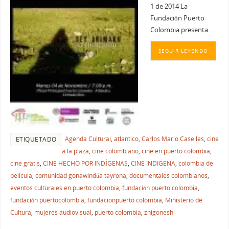
1 de 2014 La
Fundación Puerto
Colombia presenta…
SEGUIR LEYENDO
Agenda Cultural
,
atlantico
,
Carlos Mario Caselles
,
cine
ETIQUETADO
a la plaza
,
cine colombiano
,
cine en puerto colombia
,
cine gratis
,
CINE HECHO POR INDÍGENAS
,
CINE INDIGENA
,
colombia de
pelicula
,
comunidad gonawindúa tayrona
,
documentales colombianos
,
eventos culturales en puerto colombia
,
fundación puerto colombia
,
fundación puertocolombia
,
fundacionpuerto colombia
,
Ministerio de
Cultura
,
mujeres audiovisual
,
puerto colombia
,
zhigoneshi