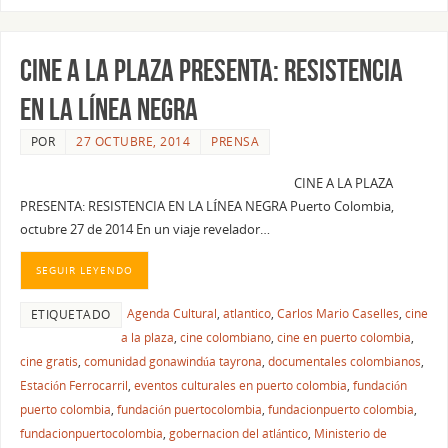
CINE A LA PLAZA PRESENTA: RESISTENCIA
EN LA LÍNEA NEGRA
POR
27 OCTUBRE, 2014
PRENSA
CINE A LA PLAZA
PRESENTA: RESISTENCIA EN LA LÍNEA NEGRA Puerto Colombia,
octubre 27 de 2014 En un viaje revelador…
SEGUIR LEYENDO
Agenda Cultural
,
atlantico
,
Carlos Mario Caselles
,
cine
ETIQUETADO
a la plaza
,
cine colombiano
,
cine en puerto colombia
,
cine gratis
,
comunidad gonawindúa tayrona
,
documentales colombianos
,
Estación Ferrocarril
,
eventos culturales en puerto colombia
,
fundación
puerto colombia
,
fundación puertocolombia
,
fundacionpuerto colombia
,
fundacionpuertocolombia
,
gobernacion del atlántico
,
Ministerio de