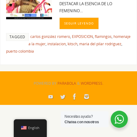
DESTACAR LA ESENCIA DE LO
FEMENINO…
SEGUIR LEYENDO
carlos gonzález romero
,
EXPOSICION
,
flamingos
,
homenaje
TAGGED
a la mujer
,
instalacion
,
kitsch
,
maria del pilar rodriguez
,
puerto colombia
POWERED BY
PARABOLA
&
WORDPRESS.
Necesitas ayuda?
Chatea con nosotros
English